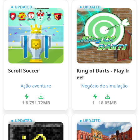
UPDATED
UPDATED
Scroll Soccer
King of Darts - Play fr
ee!
Ação-aventure
Negócio de simulação
1.8.7
51.72MB
1
18.05MB
UPDATED
UPDATED