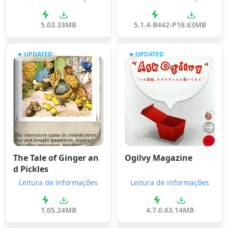
5.0
3.33MB
5.1.4-B442-P
16.63MB
UPDATED
UPDATED
The Tale of Ginger an
Ogilvy Magazine
d Pickles
Leitura de informações
Leitura de informações
1.0
5.24MB
4.7.0.6
3.14MB