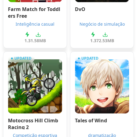
Farm Match for Toddl
DvO
ers Free
Inteligência casual
Negócio de simulação
1.3
1.58MB
1.3
72.53MB
UPDATED
UPDATED
Motocross Hill Climb
Tales of Wind
Racing 2
Competição esportiva
dramatização