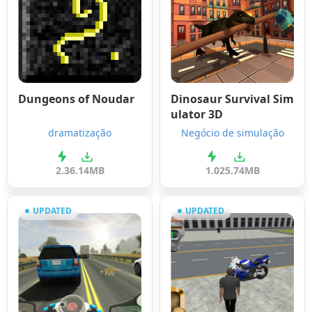
Dungeons of Noudar
Dinosaur Survival Sim
ulator 3D
dramatização
Negócio de simulação
2.3
6.14MB
1.0
25.74MB
UPDATED
UPDATED