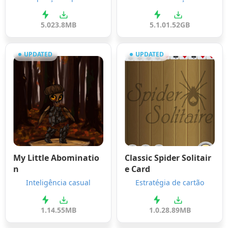
5.0
23.8MB
5.1.0
1.52GB
UPDATED
UPDATED
My Little Abominatio
Classic Spider Solitair
n
e Card
Inteligência casual
Estratégia de cartão
1.1
4.55MB
1.0.2
8.89MB