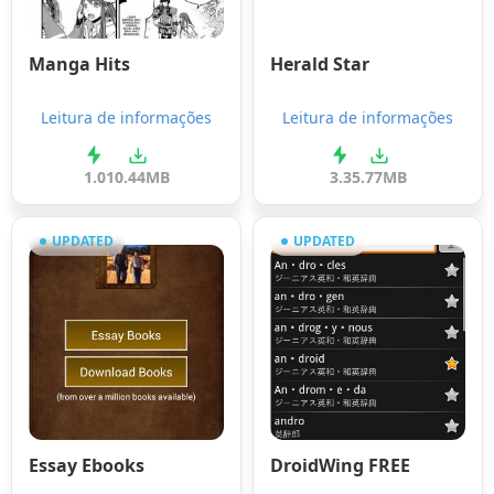
Manga Hits
Herald Star
Leitura de informações
Leitura de informações
1.0
10.44MB
3.3
5.77MB
UPDATED
UPDATED
Essay Ebooks
DroidWing FREE