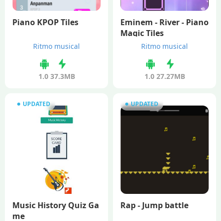
Piano KPOP Tiles
Eminem - River - Piano
Magic Tiles
Ritmo musical
Ritmo musical
1.0
37.3MB
1.0
27.27MB
UPDATED
UPDATED
Music History Quiz Ga
Rap - Jump battle
me