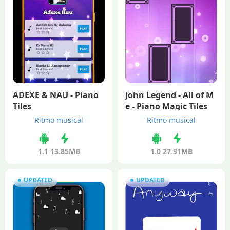
ADEXE & NAU - Piano
John Legend - All of M
Tiles
e - Piano Magic Tiles
Ritmo musical
Ritmo musical
1.1
13.85MB
1.0
27.91MB
UPDATED
UPDATED