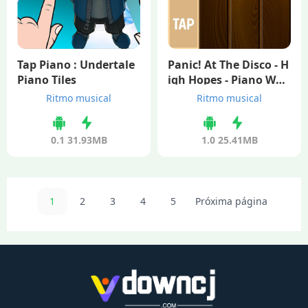
Tap Piano : Undertale
Panic! At The Disco - H
Piano Tiles
igh Hopes - Piano Woo
den Ti
Ritmo musical
Ritmo musical
0.1
31.93MB
1.0
25.41MB
1
2
3
4
5
Próxima página