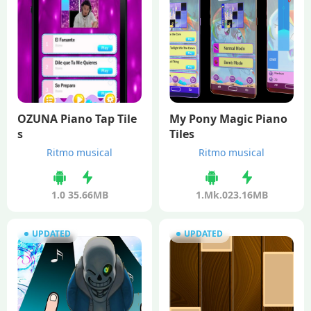
OZUNA Piano Tap Tile
My Pony Magic Piano
s
Tiles
Ritmo musical
Ritmo musical
1.0
35.66MB
1.Mk.0
23.16MB
UPDATED
UPDATED