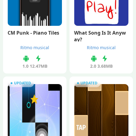
CM Punk - Piano Tiles
What Song Is It Anyw
ay?
Ritmo musical
Ritmo musical
1.0
12.47MB
2.0
3.68MB
UPDATED
UPDATED