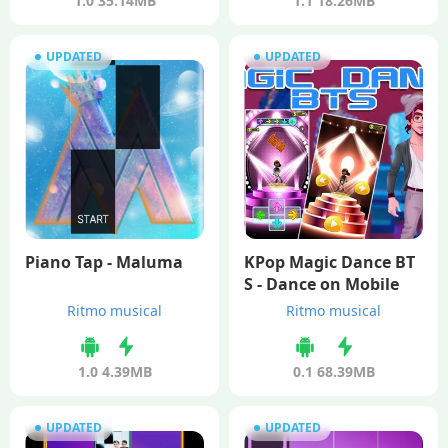
1.0
35.14MB
1.1
18.26MB
UPDATED
UPDATED
Piano Tap - Maluma
KPop Magic Dance BT
S - Dance on Mobile
Ritmo musical
Ritmo musical
1.0
4.39MB
0.1
68.39MB
UPDATED
UPDATED