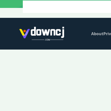
About
Priv