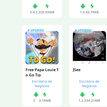
3.4.2.2
29.93MB
1.0
65.78KB
UPDATED
UPDATED
Free Papa Louie T
JSee
o Go Tip
Escritório de
Escritório de
Negócios
Negócios
2
3.19MB
1.2.5
34.21MB