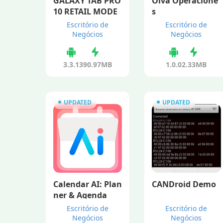
GALAXY TAB PRO
Olva Operacione
10 RETAIL MODE
s
Escritório de
Escritório de
Negócios
Negócios
3.3.1
390.97MB
1.0.0
2.33MB
UPDATED
UPDATED
Calendar AI: Plan
CANDroid Demo
ner & Agenda
Escritório de
Escritório de
Negócios
Negócios