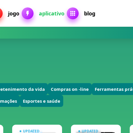
jogo
aplicativo
blog
retenimento da vida
Compras on -line
Ferramentas prá
ormações
Esportes e saúde
UPDATED
UPDATED