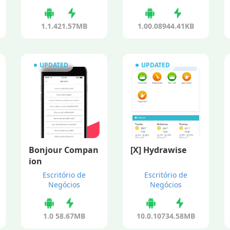
1.1.4
21.57MB
1.00.08
944.41KB
UPDATED
UPDATED
Bonjour Compan
[X] Hydrawise
ion
Escritório de
Escritório de
Negócios
Negócios
1.0
58.67MB
10.0.107
34.58MB