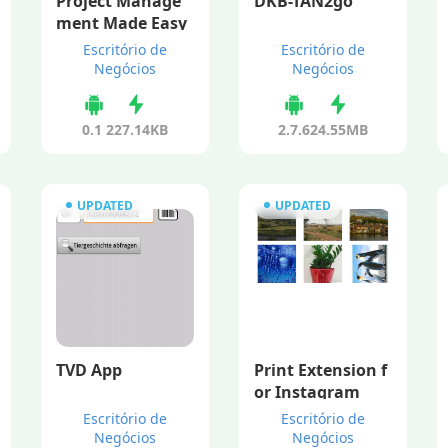
Project Manage
DKB-TAN2go
ment Made Easy
Escritório de
Escritório de
Negócios
Negócios
0.1
227.14KB
2.7.6
24.55MB
UPDATED
UPDATED
TVD App
Print Extension f
or Instagram
Escritório de
Escritório de
Negócios
Negócios