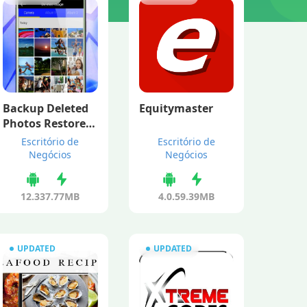
Backup Deleted
Equitymaster
Photos Restore V
ideos And More
Escritório de
Escritório de
Negócios
Negócios
12.33
7.77MB
4.0.5
9.39MB
UPDATED
UPDATED