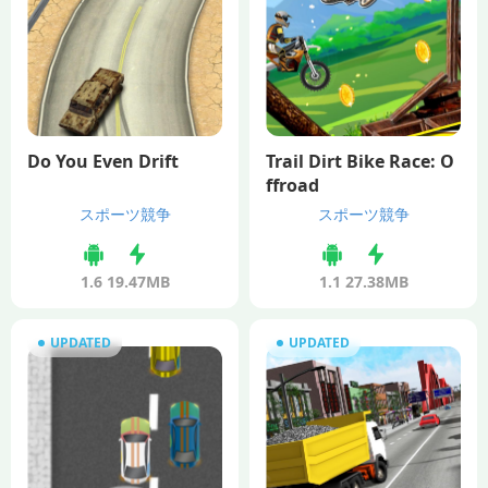
Do You Even Drift
Trail Dirt Bike Race: O
ffroad
スポーツ競争
スポーツ競争
1.6
19.47MB
1.1
27.38MB
UPDATED
UPDATED