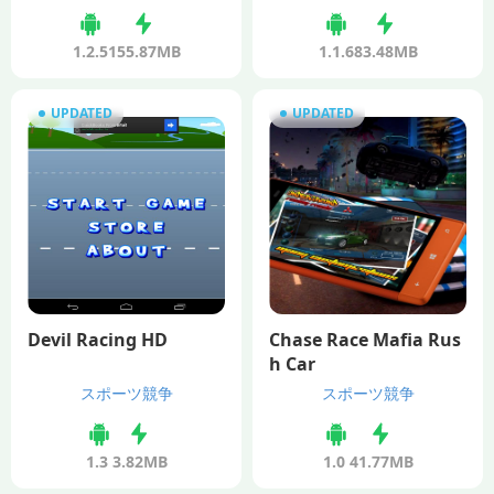
1.2.5
155.87MB
1.1.6
83.48MB
UPDATED
UPDATED
Devil Racing HD
Chase Race Mafia Rus
h Car
スポーツ競争
スポーツ競争
1.3
3.82MB
1.0
41.77MB