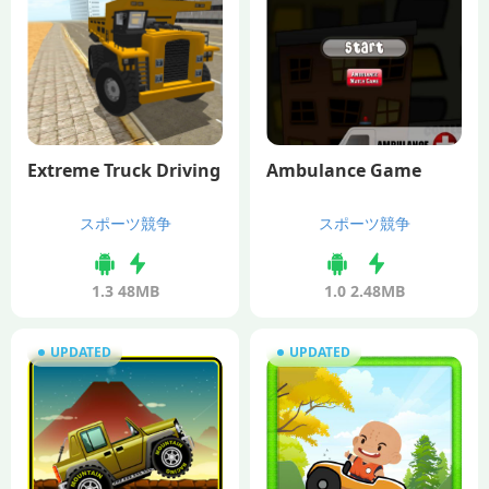
Extreme Truck Driving
Ambulance Game
スポーツ競争
スポーツ競争
1.3
48MB
1.0
2.48MB
UPDATED
UPDATED