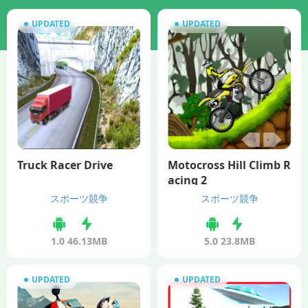
UPDATED
UPDATED
Truck Racer Drive
Motocross Hill Climb R
acing 2
スポーツ競争
スポーツ競争
1.0
46.13MB
5.0
23.8MB
UPDATED
UPDATED