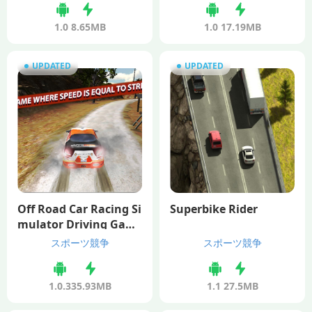
1.0
8.65MB
1.0
17.19MB
UPDATED
UPDATED
Off Road Car Racing Si
Superbike Rider
mulator Driving Gam
e
スポーツ競争
スポーツ競争
1.0.3
35.93MB
1.1
27.5MB