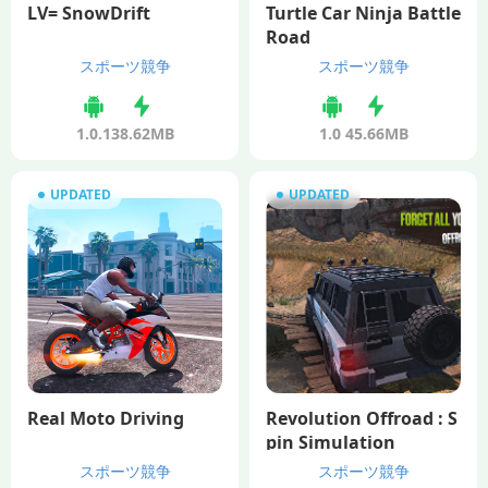
LV= SnowDrift
Turtle Car Ninja Battle
Road
スポーツ競争
スポーツ競争
1.0.1
38.62MB
1.0
45.66MB
UPDATED
UPDATED
Real Moto Driving
Revolution Offroad : S
pin Simulation
スポーツ競争
スポーツ競争