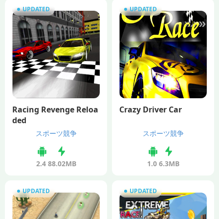
UPDATED
UPDATED
Racing Revenge Reloa
Crazy Driver Car
ded
スポーツ競争
スポーツ競争
2.4
88.02MB
1.0
6.3MB
UPDATED
UPDATED