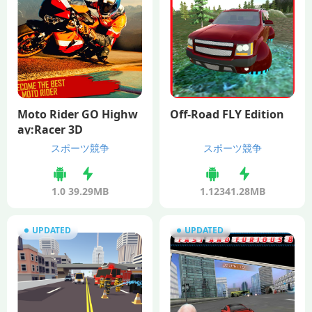
Moto Rider GO Highw
Off-Road FLY Edition
ay:Racer 3D
スポーツ競争
スポーツ競争
1.0
39.29MB
1.123
41.28MB
UPDATED
UPDATED