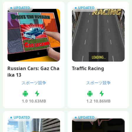
UPDATED
UPDATED
Russian Cars: Gaz Cha
Traffic Racing
ika 13
スポーツ競争
スポーツ競争
1.0
10.63MB
1.2
10.86MB
UPDATED
UPDATED