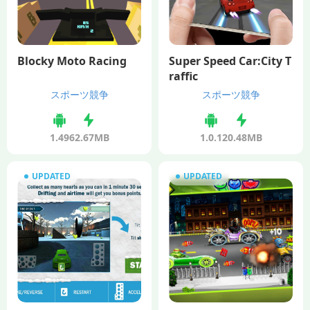
Blocky Moto Racing
Super Speed Car:City T
raffic
スポーツ競争
スポーツ競争
1.49
62.67MB
1.0.1
20.48MB
UPDATED
UPDATED