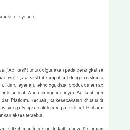
ggunakan Layanan.
ya ("Aplikasi") untuk digunakan pada perangkat se
annya) ”), aplikasi ini kompatibel dengan sistem o
, iklan, layanan, teknologi, data, produk dalam ap
tersedia setelah Anda mengunduhnya). Aplikasi juga
dari Platform. Kecuali jika kesepakatan khusus di
si yang disiapkan oleh para profesional. Platform
ikan akses tersebut.
 artikel, atau informasi terkait lainnya (“Informas