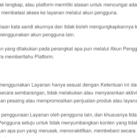
ak lengkap, atau platform memiliki alasan untuk mencurigai adan
membatasi akses ke layanan melalui akun pengguna.
aan kata sandi akunnya dan tidak boleh mengungkapkannya k
 menggunakan akun pengguna lain.
 yang dilakukan pada perangkat apa pun melalui Akun Pengg
a memberitahu Platform.
enggunakan Layanan hanya sesuai dengan Ketentuan ini dan 
cara sembarangan, tidak melakukan atau menyarankan aktivit
an pesaing atau mempromosikan penjualan produk atau layanan
penggunaan Layanan oleh pengguna lain, dan khususnya tida
ngguna setuju untuk tidak menyumbangkan konten yang tidak r
dakan apa pun yang merusak, menonaktifkan, membebani secar