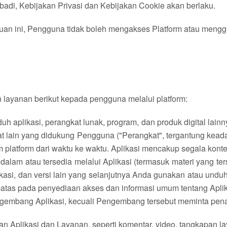
di, Kebijakan Privasi dan Kebijakan Cookie akan berlaku.
ntuan ini, Pengguna tidak boleh mengakses Platform atau men
layanan berikut kepada pengguna melalui platform:
 aplikasi, perangkat lunak, program, dan produk digital lainn
gkat lain yang didukung Pengguna ("Perangkat", tergantung keada
 platform dari waktu ke waktu. Aplikasi mencakup segala konten
ng dalam atau tersedia melalui Aplikasi (termasuk materi yang 
si, dan versi lain yang selanjutnya Anda gunakan atau unduh 
atas pada penyediaan akses dan informasi umum tentang Aplika
gembang Aplikasi, kecuali Pengembang tersebut meminta penar
Aplikasi dan Layanan, seperti komentar, video, tangkapan layar,