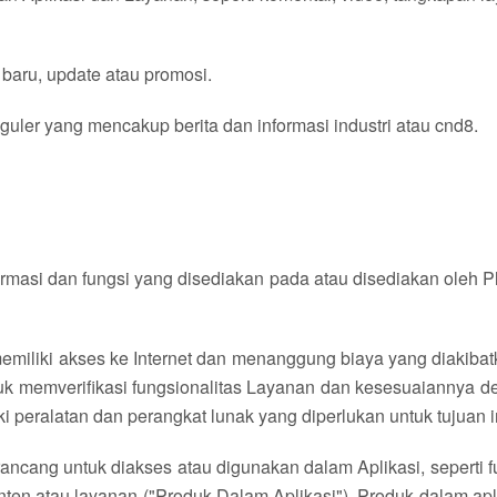
baru, update atau promosi.
guler yang mencakup berita dan informasi industri atau cnd8.
masi dan fungsi yang disediakan pada atau disediakan oleh Pla
liki akses ke Internet dan menanggung biaya yang diakibatkan
uk memverifikasi fungsionalitas Layanan dan kesesuaiannya 
peralatan dan perangkat lunak yang diperlukan untuk tujuan in
rancang untuk diakses atau digunakan dalam Aplikasi, seperti 
ten atau layanan ("Produk Dalam Aplikasi"). Produk dalam aplik