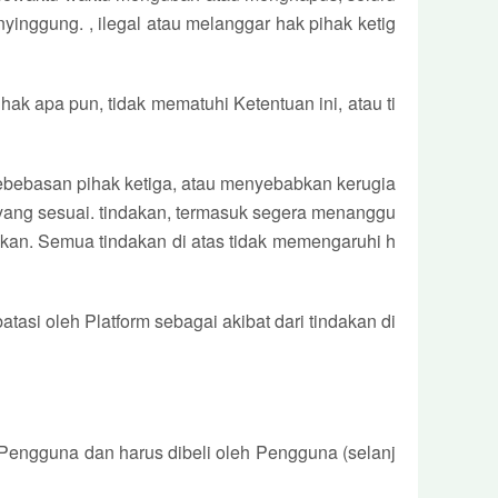
yinggung. , ilegal atau melanggar hak pihak ketig
hak apa pun, tidak mematuhi Ketentuan ini, atau ti
kebebasan pihak ketiga, atau menyebabkan kerugia
 yang sesuai. tindakan, termasuk segera menanggu
kan. Semua tindakan di atas tidak memengaruhi h
si oleh Platform sebagai akibat dari tindakan di
 Pengguna dan harus dibeli oleh Pengguna (selanj