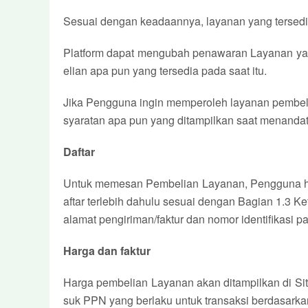
Sesuai dengan keadaannya, layanan yang tersedia un
Platform dapat mengubah penawaran Layanan yan
elian apa pun yang tersedia pada saat itu.
Jika Pengguna ingin memperoleh layanan pembelian
syaratan apa pun yang ditampilkan saat menandat
Daftar
Untuk memesan Pembelian Layanan, Pengguna h
aftar terlebih dahulu sesuai dengan Bagian 1.3 
alamat pengiriman/faktur dan nomor identifikasi pa
Harga dan faktur
Harga pembelian Layanan akan ditampilkan di Sit
suk PPN yang berlaku untuk transaksi berdasarka