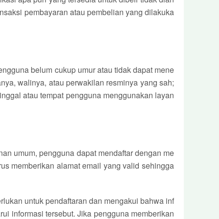
ransaksi pembayaran atau pembelian yang dilakuka
Pengguna belum cukup umur atau tidak dapat mene
anya, walinya, atau perwakilan resminya yang sah;
tinggal atau tempat pengguna menggunakan layan
ayanan umum, pengguna dapat mendaftar dengan me
rus memberikan alamat email yang valid sehingga
rlukan untuk pendaftaran dan mengakui bahwa inf
rui informasi tersebut. Jika pengguna memberikan