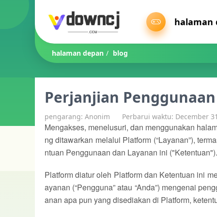
halaman 
halaman depan
/
blog
Perjanjian Penggunaan
pengarang: Anonim
Perbarui waktu: December 31
Mengakses, menelusuri, dan menggunakan halaman
ng ditawarkan melalui Platform (“Layanan”), ter
ntuan Penggunaan dan Layanan ini ("Ketentuan")
Platform diatur oleh Platform dan Ketentuan ini 
ayanan (“Pengguna” atau “Anda”) mengenai penggu
anan apa pun yang disediakan di Platform, ketentua