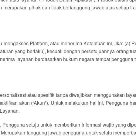
n merupakan pihak dan tidak bertanggung jawab atas setiap t
mengakses Platform, atau menerima Ketentuan ini, jika: (a) 
aturan yang berlaku), kecuali dengan persetujuannya orang tu
menerima layanan berdasarkan hukum negara tempat pengguna 
personalisasi atau spesifik tanpa diwajibkan menggunakan l
ktifkan akun (“Akun”). Untuk melakukan hal ini, Pengguna ha
 Layanan.
engguna setuju untuk memberikan informasi wajib yang dipe
ni. Merupakan tanggung jawab pengguna untuk selalu memperba